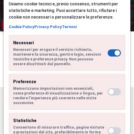
Insieme per una scuola più
Usiamo cookie tecnici e, previo consenso, strumenti per
giusta
statistiche e marketing. Puoi accettare tutto, rifiutare i
cookie non necessari o personalizzare le preferenze.
Cookie Policy
Privacy Policy
Termini
Necessari
Necessari per erogare il servizio richiesto,
mantenere la sicurezza, gestire login, sessioni
tecniche e preferenze privacy. Non possono
essere disattivati dal pannello.
Preferenze
Memorizzano impostazioni non essenziali,
come preferenze di visualizzazione o lingua, per
Info
rendere l’esperienza più coerente nelle visite
successive.
I nostri canali
Statistiche
Consentono di misurare traffico, pagine visitate
e prestazioni del sito, preferibilmente in forma